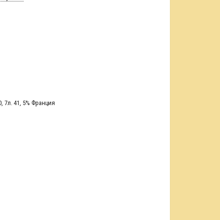
0
,
7л. 41
,
5% Франция