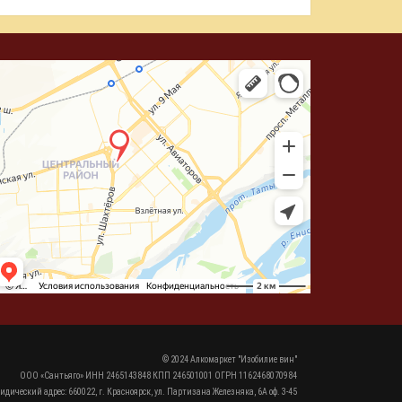
© 2024 Алкомаркет "Изобилие вин"
ООО «Сантьяго» ИНН 2465143848 КПП 246501001 ОГРН 1162468070984
идический адрес: 660022, г. Красноярск, ул. Партизана Железняка, 6А оф. 3-45