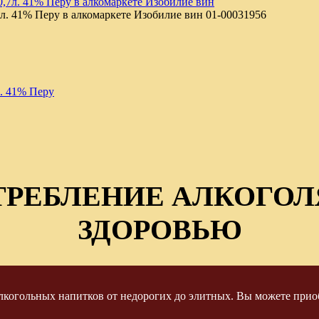
7л. 41% Перу в алкомаркете Изобилие вин
01-00031956
. 41% Перу
ТРЕБЛЕНИЕ АЛКОГОЛ
ЗДОРОВЬЮ
когольных напитков от недорогих до элитных. Вы можете приоб