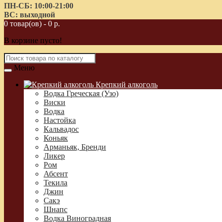
ПН-СБ: 10:00-21:00
ВС: выходной
0 товар(ов) - 0 р.
В корзине пусто!
Меню
Крепкий алкоголь
Водка Греческая (Узо)
Виски
Водка
Настойка
Кальвадос
Коньяк
Арманьяк, Бренди
Ликер
Ром
Абсент
Текила
Джин
Сакэ
Шнапс
Водка Виноградная