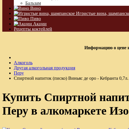
Бальзам
Вино
Игристые вина, шампанск
Пиво
Акции
Рецепты коктейлей
Информацию о цене и
Алкоголь
Другая алкогольная продукция
Перу
Спиртной напиток (писко) Виньяс де оро - Кебранта 0,7л
Купить Спиртной напито
Перу в алкомаркете Из