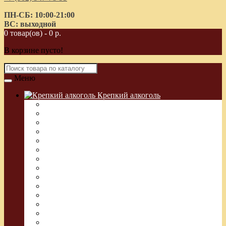
ПН-СБ: 10:00-21:00
ВС: выходной
0 товар(ов) - 0 р.
В корзине пусто!
Меню
Крепкий алкоголь
Водка Греческая (Узо)
Виски
Водка
Настойка
Кальвадос
Коньяк
Арманьяк, Бренди
Ликер
Ром
Абсент
Текила
Джин
Сакэ
Шнапс