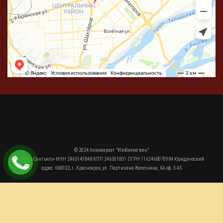
© 2024 Алкомаркет "Изобилие вин"
ООО «Сантьяго» ИНН 2465143848 КПП 246501001 ОГРН 1162468070984 Юридический
адрес: 660022, г. Красноярск, ул. Партизана Железняка, 6А оф. 3-45