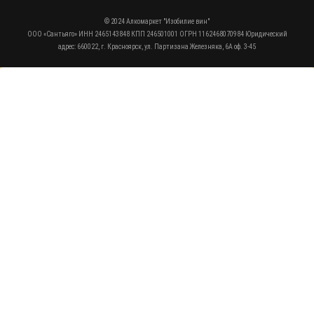
© 2024 Алкомаркет "Изобилие вин"
ООО «Сантьяго» ИНН 2465143848 КПП 246501001 ОГРН 1162468070984 Юридический
адрес: 660022, г. Красноярск, ул. Партизана Железняка, 6А оф. 3-45