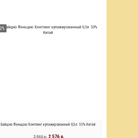
12%
Байцзю Фэньцзю Хонгпинг купажированный 0,5л. 53% Китай
2 576 р.
2 944 р.