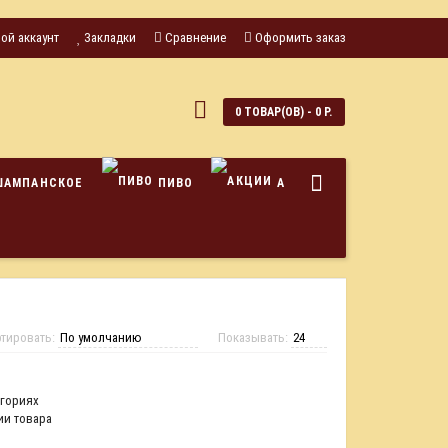
ой аккаунт
Закладки
Сравнение
Оформить заказ
0
0 ТОВАР(ОВ) - 0 Р.
ШАМПАНСКОЕ
ПИВО
АКЦИИ
тировать:
Показывать:
егориях
ии товара