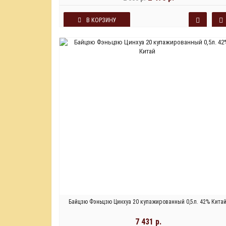
В КОРЗИНУ
Байцзю Фэньцзю Цинхуа 20 купажированный 0,5л. 42% Кита
7 431 р.