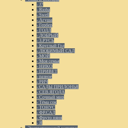
- J7
- Rioba
- Swell
- Агуша
- Гербер
- ГОЛД
- ДОБРЫЙ
- З.РУСЬ
- Круглый Год
- ЛЮБИМЫЙ САД
- МОЙ
- Моя семья
- НИКО
- ПРИВЕТ
- разное
- РИЧ
- САДЫ ПРИДОНЬЯ
- СЕВ.ЯГОДА
- Сочный мир
- Тёма сок
- ТОНУС
- ФР.САД
- Фруто няня
- Я
- Энергетичесикй напитки