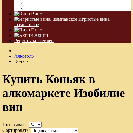
Водка Виноградная
Бальзам
Вино
Игристые вина,
шампанское
Пиво
Акции
Рецепты коктейлей
Алкоголь
Коньяк
Купить Коньяк в
алкомаркете Изобилие
вин
Показывать:
Сортировать: