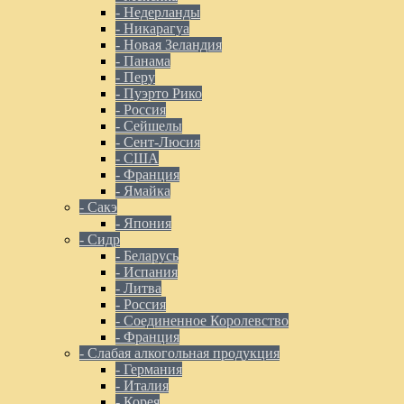
- Недерланды
- Никарагуа
- Новая Зеландия
- Панама
- Перу
- Пуэрто Рико
- Россия
- Сейшелы
- Сент-Люсия
- США
- Франция
- Ямайка
- Сакэ
- Япония
- Сидр
- Беларусь
- Испания
- Литва
- Россия
- Соединенное Королевство
- Франция
- Слабая алкогольная продукция
- Германия
- Италия
- Корея