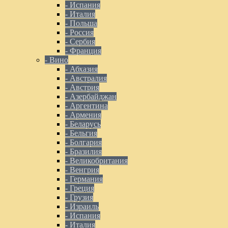
- Испания
- Италия
- Польша
- Россия
- Сербия
- Франция
- Вино
- Абхазия
- Австралия
- Австрия
- Азербайджан
- Аргентина
- Армения
- Беларусь
- Бельгия
- Болгария
- Бразилия
- Великобритания
- Венгрия
- Германия
- Греция
- Грузия
- Израиль
- Испания
- Италия