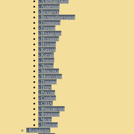
- Азербайджан
- Армения
- Беларусь
- Великобритания
- Германия
- Греция
- Ирландия
- Испания
- Италия
- Канада
- Китай
- Ливан
- Литва
- Мексика
- Монголия
- Панама
- Перу
- Россия
- Сербия
- США
- Финляндия
- Франция
- Чили
- Швеция
- Кальвадос