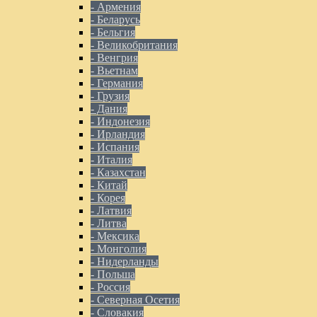
- Армения
- Беларусь
- Бельгия
- Великобритания
- Венгрия
- Вьетнам
- Германия
- Грузия
- Дания
- Индонезия
- Ирландия
- Испания
- Италия
- Казахстан
- Китай
- Корея
- Латвия
- Литва
- Мексика
- Монголия
- Нидерланды
- Польша
- Россия
- Северная Осетия
- Словакия