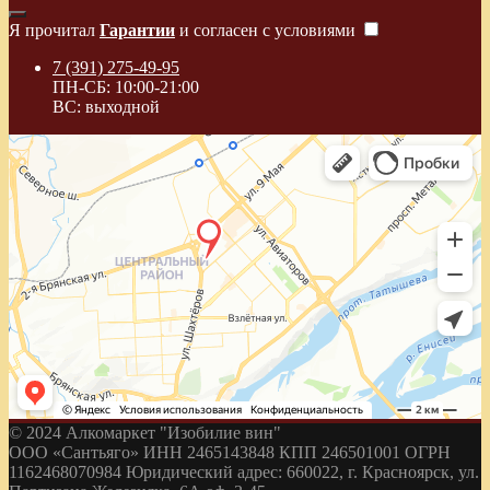
Я прочитал
Гарантии
и согласен с условиями
7 (391) 275-49-95
ПН-СБ: 10:00-21:00
ВС: выходной
© 2024 Алкомаркет "Изобилие вин"
ООО «Сантьяго» ИНН 2465143848 КПП 246501001 ОГРН
1162468070984 Юридический адрес: 660022, г. Красноярск, ул.