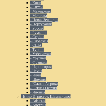
- Кипр
- Китай
- Македония
- Молдова
- Новая Зеландия
- Португалия
- Россия
- Румыния
- Сербия
- Словакия
- США
- Турция
- Узбекистан
- Уругвай
- Франция
- Черногория
- Чехия
- Чили
- Швеция
- Южная Африка
- Южная Осетия
- Япония
- Вино Игристое, Шампанское
- Абхазия
- Австрия