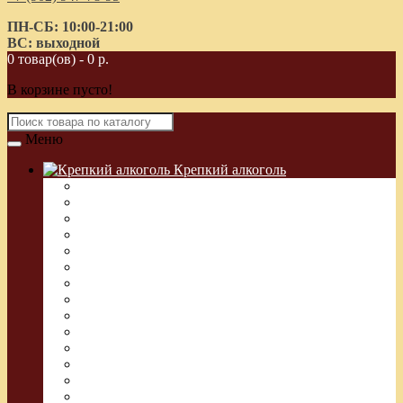
ПН-СБ: 10:00-21:00
ВС: выходной
0 товар(ов) - 0 р.
В корзине пусто!
Меню
Крепкий алкоголь
Водка Греческая (Узо)
Виски
Водка
Настойка
Кальвадос
Коньяк
Арманьяк, Бренди
Ликер
Ром
Абсент
Текила
Джин
Сакэ
Шнапс