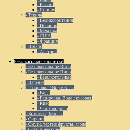
- Россия
- Япония
- Текила
- Великобритания
- Испания
- Мексика
- США
- Франция
- Шнапс
- Австрия
Безалкогольные напитки
- Безалкогольное Вино
- Безалкогольное Пиво
- Безалкогольные
- Варенье
- Газировка / Вода/ Квас
- Вода
- Газировка, Вода вкусовая.
- Квас
- Чай холодный
- Компоты, Морсы
- Сиропы
- Смузи, тертые фрукты, ягода
- Соки и нектары