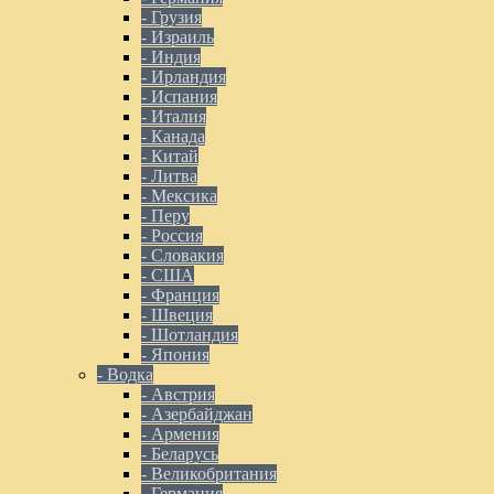
- Грузия
- Израиль
- Индия
- Ирландия
- Испания
- Италия
- Канада
- Китай
- Литва
- Мексика
- Перу
- Россия
- Словакия
- США
- Франция
- Швеция
- Шотландия
- Япония
- Водка
- Австрия
- Азербайджан
- Армения
- Беларусь
- Великобритания
- Германия