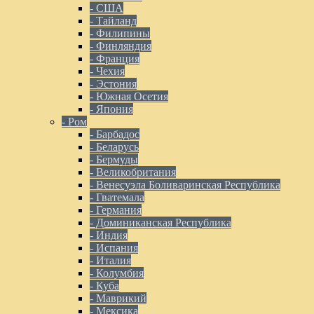
- США
- Тайланд
- Филипины
- Финляндия
- Франция
- Чехия
- Эстония
- Южная Осетия
- Япония
- Ром
- Барбадос
- Беларусь
- Бермуды
- Великобритания
- Венесуэла Боливаринская Республика
- Гватемала
- Германия
- Доминиканская Республика
- Индия
- Испания
- Италия
- Колумбия
- Куба
- Маврикий
- Мексика