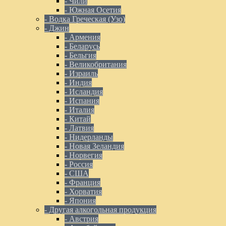
- Чили
- Южная Осетия
- Водка Греческая (Узо)
- Джин
- Армения
- Беларусь
- Бельгия
- Великобритания
- Израиль
- Индия
- Исландия
- Испания
- Италия
- Китай
- Латвия
- Нидерланды
- Новая Зеландия
- Норвегия
- Россия
- США
- Франция
- Хорватия
- Япония
- Другая алкогольная продукция
- Австрия