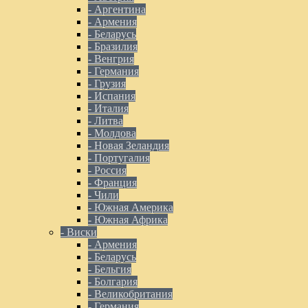
- Аргентина
- Армения
- Беларусь
- Бразилия
- Венгрия
- Германия
- Грузия
- Испания
- Италия
- Литва
- Молдова
- Новая Зеландия
- Португалия
- Россия
- Франция
- Чили
- Южная Америка
- Южная Африка
- Виски
- Армения
- Беларусь
- Бельгия
- Болгария
- Великобритания
- Германия