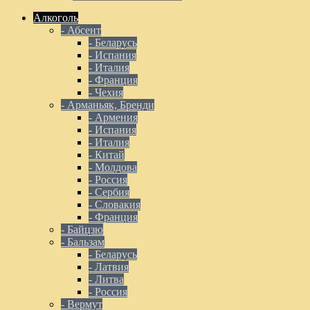
Алкоголь
- Абсент
- Беларусь
- Испания
- Италия
- Франция
- Чехия
- Арманьяк, Бренди
- Армения
- Испания
- Италия
- Китай
- Молдова
- Россия
- Сербия
- Словакия
- Франция
- Байцзю
- Бальзам
- Беларусь
- Латвия
- Литва
- Россия
- Вермут