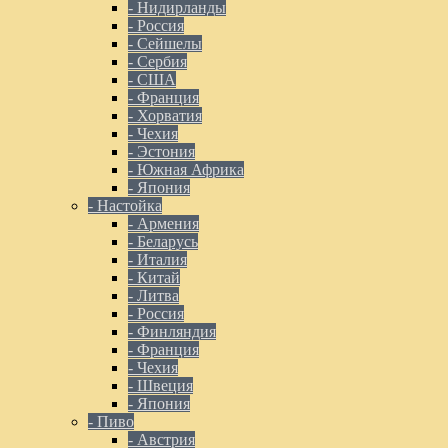
- Нидирланды
- Россия
- Сейшелы
- Сербия
- США
- Франция
- Хорватия
- Чехия
- Эстония
- Южная Африка
- Япония
- Настойка
- Армения
- Беларусь
- Италия
- Китай
- Литва
- Россия
- Финляндия
- Франция
- Чехия
- Швеция
- Япония
- Пиво
- Австрия