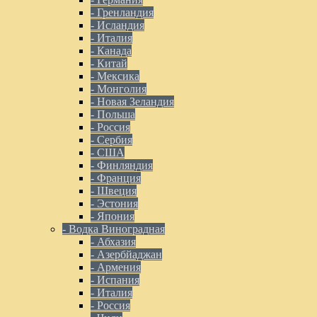
- Гренландия
- Исландия
- Италия
- Канада
- Китай
- Мексика
- Монголия
- Новая Зеландия
- Польша
- Россия
- Сербия
- США
- Финляндия
- Франция
- Швеция
- Эстония
- Япония
- Водка Виноградная
- Абхазия
- Азербйаджан
- Армения
- Испания
- Италия
- Россия